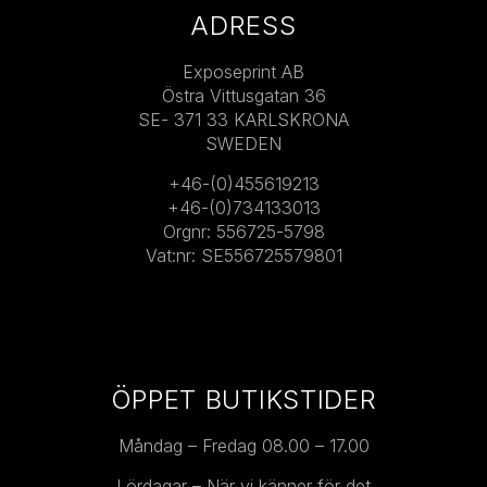
ADRESS
Exposeprint AB
Östra Vittusgatan 36
SE- 371 33 KARLSKRONA
SWEDEN
+46-(0)455619213
+46-(0)734133013
Orgnr: 556725-5798
Vat:nr: SE556725579801
ÖPPET BUTIKSTIDER
Måndag – Fredag 08.00 – 17.00
Lördagar – När vi känner för det