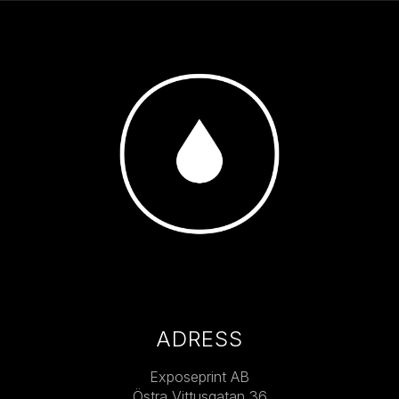
ADRESS
Exposeprint AB
Östra Vittusgatan 36