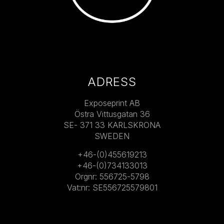
ADRESS
Exposeprint AB
Östra Vittusgatan 36
SE- 371 33 KARLSKRONA
SWEDEN
+46-(0)455619213
+46-(0)734133013
Orgnr: 556725-5798
Vat:nr: SE556725579801