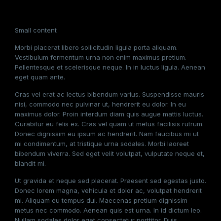
Small content
Morbi placerat libero sollicitudin ligula porta aliquam.
Vestibulum fermentum urna non enim maximus pretium.
Pellentesque et scelerisque neque. In in luctus ligula. Aenean
eget quam ante.
Cras vel erat ac lectus bibendum varius. Suspendisse mauris
nisi, commodo nec pulvinar ut, hendrerit eu dolor. In eu
maximus dolor. Proin interdum diam quis augue mattis luctus.
Curabitur eu felis ex. Cras vel quam ut metus facilisis rutrum.
Donec dignissim eu ipsum ac hendrerit. Nam faucibus mi ut
mi condimentum, at tristique urna sodales. Morbi laoreet
bibendum viverra. Sed eget velit volutpat, vulputate neque et,
blandit mi.
Ut gravida et neque sed placerat. Praesent sed egestas justo.
Donec lorem magna, vehicula et dolor ac, volutpat hendrerit
mi. Aliquam eu tempus dui. Maecenas pretium dignissim
metus nec commodo. Aenean quis est urna. In id dictum leo.
Nullam sodales dolor eget consectetur porttitor. Duis