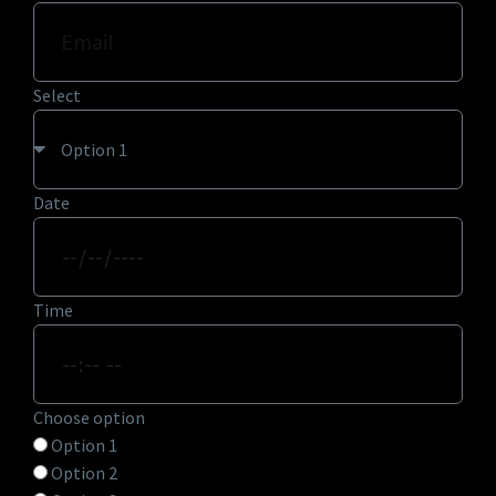
Select
Date
Time
Choose option
Option 1
Option 2